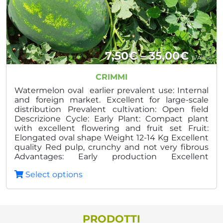
Price
7,50
€
–
35,00
€
IVA inc.
range
CRIMMI
7,50€
Watermelon oval earlier prevalent use: Internal
and foreign market. Excellent for large-scale
throu
distribution Prevalent cultivation: Open field
Descrizione Cycle: Early Plant: Compact plant
35,00
with excellent flowering and fruit set Fruit:
Elongated oval shape Weight 12-14 Kg Excellent
quality Red pulp, crunchy and not very fibrous
Advantages: Early production Excellent
homogeneity Excellent shelf life post harvest
Select options
PRODOTTI