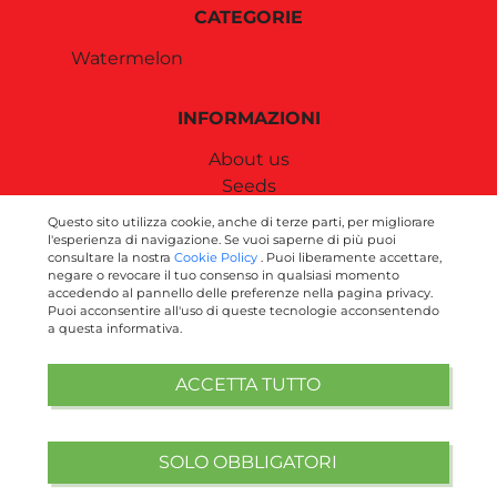
CATEGORIE
Watermelon
INFORMAZIONI
About us
Seeds
News
Questo sito utilizza cookie, anche di terze parti, per migliorare
Download
l'esperienza di navigazione. Se vuoi saperne di più puoi
consultare la nostra
Cookie Policy
. Puoi liberamente accettare,
Contact us
negare o revocare il tuo consenso in qualsiasi momento
accedendo al pannello delle preferenze nella pagina privacy.
Puoi acconsentire all'uso di queste tecnologie acconsentendo
SEGUICI SUI SOCIAL
a questa informativa.
ACCETTA TUTTO
SOLO OBBLIGATORI