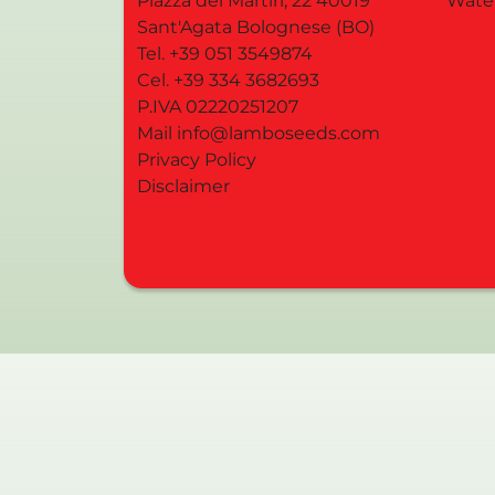
Piazza dei Martiri, 22
40019
Wate
Sant'Agata Bolognese
(BO)
Tel.
+39 051 3549874
Cel.
+39 334 3682693
P.IVA 02220251207
Mail
info@lamboseeds.com
Privacy Policy
Disclaimer