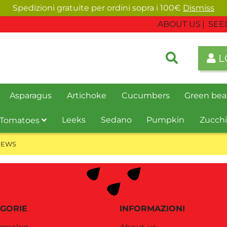
Spedizioni gratuite per ordini sopra i 100€
Dismiss
ABOUT US
SEE
L
Asparagus
Artichoke
Cucumbers
Green bea
Leeks
Sedano
Pumpkin
Zucchi
Tomatoes
NEWS
GORIE
INFORMAZIONI