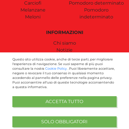
Carciofi
Pomodoro determinato
Melanzane
Pomodoro
Meloni
indeterminato
INFORMAZIONI
Chi siamo
Notizie
Contatti
Questo sito utilizza cookie, anche di terze parti, per migliorare
Termini e condizioni
l'esperienza di navigazione. Se vuoi saperne di più puoi
consultare la nostra
Cookie Policy
. Puoi liberamente accettare,
Spese di Spedizione
negare o revocare il tuo consenso in qualsiasi momento
accedendo al pannello delle preferenze nella pagina privacy.
Puoi acconsentire all'uso di queste tecnologie acconsentendo
SEGUICI SUI SOCIAL
a questa informativa.
ACCETTA TUTTO
SOLO OBBLIGATORI