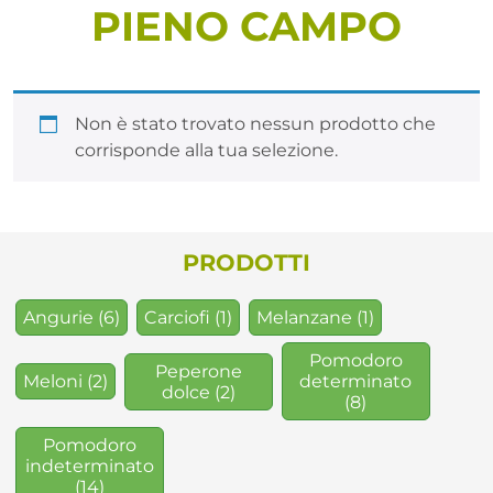
PIENO CAMPO
Non è stato trovato nessun prodotto che
corrisponde alla tua selezione.
PRODOTTI
Angurie
(6)
Carciofi
(1)
Melanzane
(1)
Pomodoro
Peperone
Meloni
(2)
determinato
dolce
(2)
(8)
Pomodoro
indeterminato
(14)