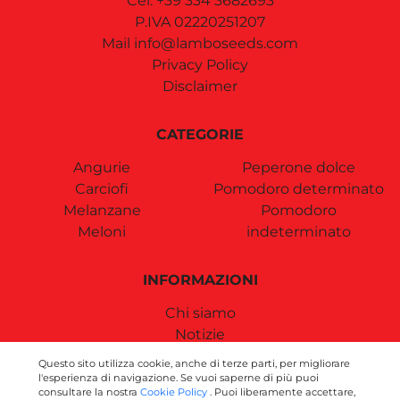
Cel.
+39 334 3682693
P.IVA 02220251207
Mail
info@lamboseeds.com
Privacy Policy
Disclaimer
CATEGORIE
Angurie
Peperone dolce
Carciofi
Pomodoro determinato
Melanzane
Pomodoro
Meloni
indeterminato
INFORMAZIONI
Chi siamo
Notizie
Contatti
Questo sito utilizza cookie, anche di terze parti, per migliorare
Termini e condizioni
l'esperienza di navigazione. Se vuoi saperne di più puoi
consultare la nostra
Cookie Policy
. Puoi liberamente accettare,
Spese di Spedizione