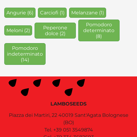
Angurie
(6)
Carciofi
(1)
Melanzane
(1)
Pomodoro
Peperone
Meloni
(2)
determinato
dolce
(2)
(8)
Pomodoro
indeterminato
(14)
LAMBOSEEDS
Piazza dei Martiri, 22
40019
Sant'Agata Bolognese
(BO)
Tel.
+39 051 3549874