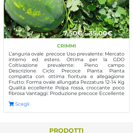
Fasci
7,50
€
-
35,00
€
IVA inc.
di
CRIMMI
prezz
L’anguria ovale precoce Uso prevalente: Mercato
interno ed estero. Ottima per la GDO
da
Coltivazione prevalente: Pieno campo
Descrizione Ciclo: Precoce Pianta: Pianta
7,50€
compatta con ottima fioritura e allegagione
a
Frutto: Forma ovale allungata Pezzatura 12-14 Kg
Qualità eccellente Polpa rossa, croccante poco
35,00
fibrosa Vantaggi: Produzione precoce Eccellente
omogeneità Ottima conservabilità in post
Scegli
raccolta
PRODOTTI