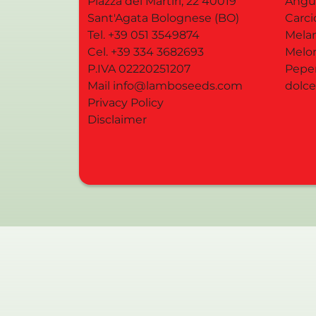
Piazza dei Martiri, 22
40019
Angu
Sant'Agata Bolognese
(BO)
Carci
Tel.
+39 051 3549874
Mela
Cel.
+39 334 3682693
Melo
P.IVA 02220251207
Pepe
Mail
info@lamboseeds.com
dolce
Privacy Policy
Disclaimer