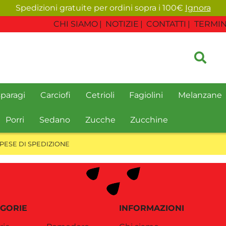
Spedizioni gratuite per ordini sopra i 100€
Ignora
CHI SIAMO
NOTIZIE
CONTATTI
TERMIN
paragi
Carciofi
Cetrioli
Fagiolini
Melanzane
Porri
Sedano
Zucche
Zucchine
PESE DI SPEDIZIONE
GORIE
INFORMAZIONI