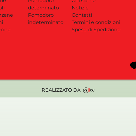
rie
Pomodoro
Chi siamo
ofi
determinato
Notizie
nzane
Pomodoro
Contatti
ni
indeterminato
Termini e condizioni
rone
Spese di Spedizione
REALIZZATO DA