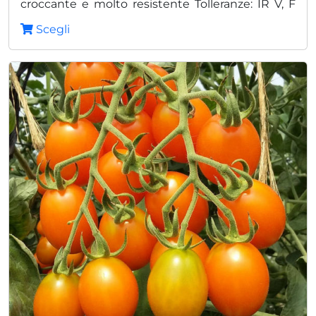
croccante e molto resistente Tolleranze: IR V, F
Vantaggi: Rusticità Per raccolta a frutto singolo
Scegli
Produzione costante e significativa Indicato per
tutti i trapianti Qualità superiore