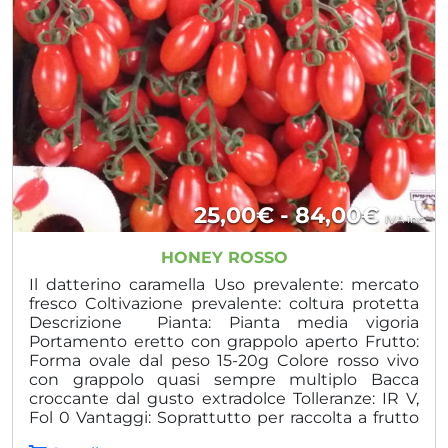
Fasci
25,00
€
-
84,00
€
IVA inc.
di
HONEY ROSSO
prezz
Il datterino caramella Uso prevalente: mercato
fresco Coltivazione prevalente: coltura protetta
da
Descrizione Pianta: Pianta media vigoria
Portamento eretto con grappolo aperto Frutto:
25,00
Forma ovale dal peso 15-20g Colore rosso vivo
a
con grappolo quasi sempre multiplo Bacca
croccante dal gusto extradolce Tolleranze: IR V,
84,0
Fol 0 Vantaggi: Soprattutto per raccolta a frutto
singolo Rusticità Produzione costante ed