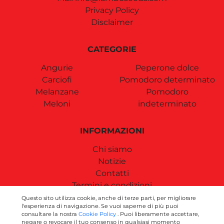
Privacy Policy
Disclaimer
CATEGORIE
Angurie
Peperone dolce
Carciofi
Pomodoro determinato
Melanzane
Pomodoro
Meloni
indeterminato
INFORMAZIONI
Chi siamo
Notizie
Contatti
Termini e condizioni
Spese di Spedizione
Questo sito utilizza cookie, anche di terze parti, per migliorare
l'esperienza di navigazione. Se vuoi saperne di più puoi
consultare la nostra
Cookie Policy
. Puoi liberamente accettare,
negare o revocare il tuo consenso in qualsiasi momento