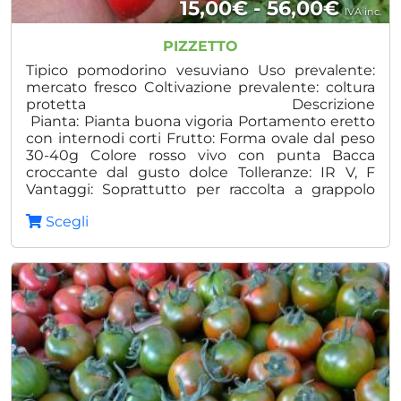
Fasci
15,00
€
-
56,00
€
IVA inc.
di
PIZZETTO
prezz
Tipico pomodorino vesuviano Uso prevalente:
mercato fresco Coltivazione prevalente: coltura
da
protetta Descrizione
Pianta: Pianta buona vigoria Portamento eretto
15,00
con internodi corti Frutto: Forma ovale dal peso
a
30-40g Colore rosso vivo con punta Bacca
croccante dal gusto dolce Tolleranze: IR V, F
56,00
Vantaggi: Soprattutto per raccolta a grappolo
Rusticità Produzione costante ed equilibrata
Scegli
Indicato per tutti i trapianti Prodotto dalla lunga
conservazione tipo “piennolo”