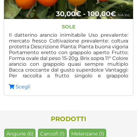
Fasci
30,00
€
-
100,00
€
IVA inc.
di
SOLE
prezz
Il datterino arancio inimitabile Uso prevalente:
mercato fresco Coltivazione prevalente: coltura
da
protetta Descrizione Pianta: Pianta buona vigoria
Portamento eretto con grappolo aperto Frutto:
30,00
Forma ovale dal peso 15-20g. Brix sopra 11° Colore
a
arancio con grappolo quasi sempre multiplo
Bacca croccante dal gusto superdolce Vantaggi:
100,0
Per raccolta a frutto singolo e grappolo
Produzione costante e significativa Indicato per
Scegli
tutti i trapianti Dolce già da giallo Qualità
superiore
PRODOTTI
Angurie
(6)
Carciofi
(1)
Melanzane
(1)