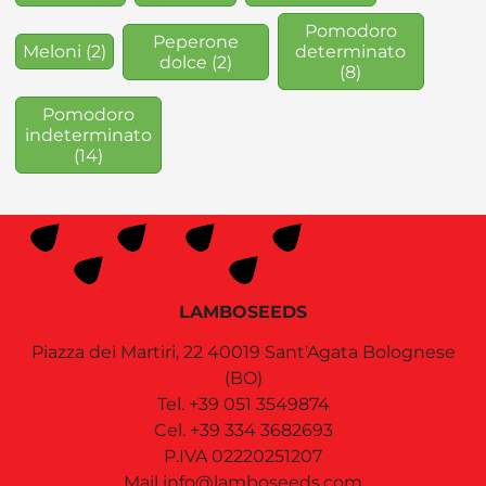
Pomodoro
Peperone
Meloni
(2)
determinato
dolce
(2)
(8)
Pomodoro
indeterminato
(14)
LAMBOSEEDS
Piazza dei Martiri, 22
40019
Sant'Agata Bolognese
(BO)
Tel.
+39 051 3549874
Cel.
+39 334 3682693
P.IVA 02220251207
Mail
info@lamboseeds.com