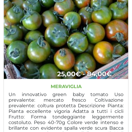
Fasci
25,00
€
-
84,00
€
IVA inc.
di
MERAVIGLIA
prezz
Un innovativo green baby tomato Uso
prevalente: mercato fresco Coltivazione
da
prevalente: coltura protetta Descrizione Pianta:
Pianta eccellente vigoria Adatta a tutti i cicli
25,00
Frutto: Forma tondeggiante leggermente
a
costoluto. Peso 40-70g Colore verde intenso e
brillante con evidente spalla verde scura Bacca
84,0