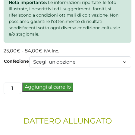
Nota importante:
Le informazioni riportate, le foto
illustrate, i descrittivi ed i suggerimenti forniti, si
riferiscono a condizioni ottimali di coltivazione. Non
possiamo garantire l'ottenimento di risultati
soddisfacenti sotto ogni diversa condizione colturale
e/o stagionale.
Fascia
25,00
€
-
84,00
€
IVA inc.
di
Confezione
prezzo:
da
25,00€
Minuetto
a
Aggiungi al carrello
quantità
84,00€
DATTERO ALLUNGATO