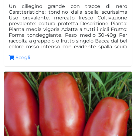
prezz
Un ciliegino grande con tracce di nero
Caratteristiche: tondino dalla spalla scurissima
da
Uso prevalente: mercato fresco Coltivazione
prevalente: coltura protetta Descrizione Pianta:
25,00
Pianta media vigoria Adatta a tutti i cicli Frutto:
a
Forma tondeggiante. Peso medio 30-40g Per
raccolta a grappolo o frutto singolo Bacca dal bel
84,0
colore rosso intenso con evidente spalla scura
Tolleranze: IR V, F Vantaggi: Alta rusticità ed
Scegli
adattabilità anche in condizioni difficili Per
raccolta da invaiato o a maturazione completa
Eccellente conservabilità