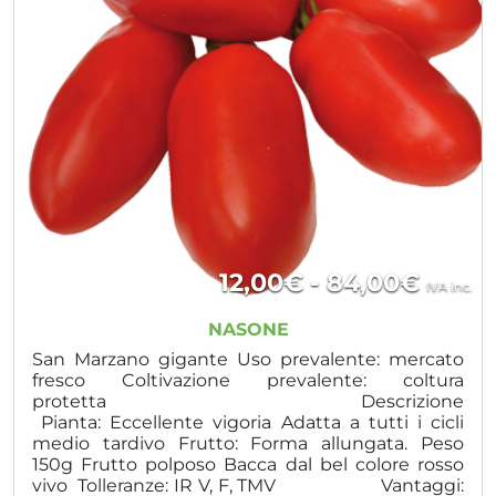
Fasci
12,00
€
-
84,00
€
IVA inc.
di
NASONE
prezz
San Marzano gigante Uso prevalente: mercato
fresco Coltivazione prevalente: coltura
da
protetta Descrizione
Pianta: Eccellente vigoria Adatta a tutti i cicli
12,00
medio tardivo Frutto: Forma allungata. Peso
a
150g Frutto polposo Bacca dal bel colore rosso
vivo Tolleranze: IR V, F, TMV Vantaggi: