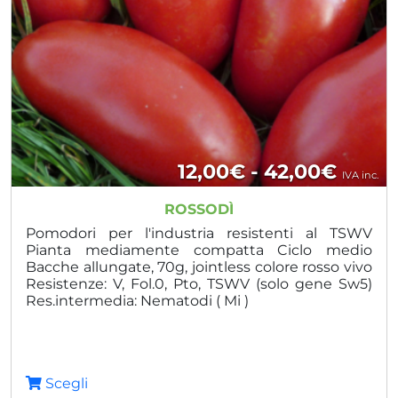
Fasci
12,00
€
-
42,00
€
IVA inc.
di
ROSSODÌ
prezz
Pomodori per l'industria resistenti al TSWV
Pianta mediamente compatta Ciclo medio
da
Bacche allungate, 70g, jointless colore rosso vivo
Resistenze: V, Fol.0, Pto, TSWV (solo gene Sw5)
12,00
Res.intermedia: Nematodi ( Mi )
a
42,00
Scegli