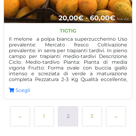
Fasci
20,00
€
-
60,00
€
IVA inc.
di
TIGTIG
prezz
Il melone a polpa bianca superzuccherino Uso
prevalente: Mercato fresco Coltivazione
da
prevalente: in serra per trapianti tardivi. In pieno
campo per trapianti medio-tardivi Descrizione
20,00
Ciclo: Medio-tardivo Pianta: Pianta di media
a
vigoria Frutto: Forma ovale con buccia giallo
intenso e screziata di verde a maturazione
60,00
completa Pezzatura 2-3 Kg Qualità eccellente,
gusto extradolce Polpa bianca croccante Buona
Scegli
tenuta in post raccolta Tolleranze: F 0,1 Vantaggi:
Unicità del prodotto Omogeneità della qualità
Alto grado Brix Buona produzione
←
1
2
3
→