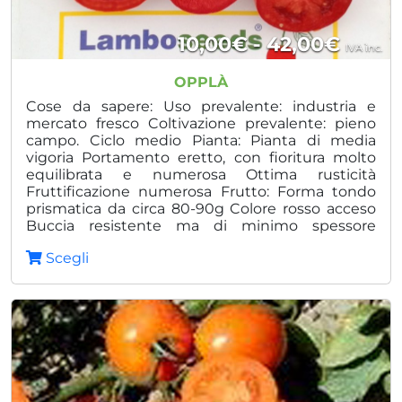
Fasci
10,00
€
-
42,00
€
IVA inc.
di
OPPLÀ
prezz
Cose da sapere: Uso prevalente: industria e
mercato fresco Coltivazione prevalente: pieno
da
campo. Ciclo medio Pianta: Pianta di media
vigoria Portamento eretto, con fioritura molto
10,00
equilibrata e numerosa Ottima rusticità
a
Fruttificazione numerosa Frutto: Forma tondo
prismatica da circa 80-90g Colore rosso acceso
42,00
Buccia resistente ma di minimo spessore
Vantaggi: Grande versatilità Elevata fertilità
Scegli
fiorale Ottima tenuta in post-raccolta