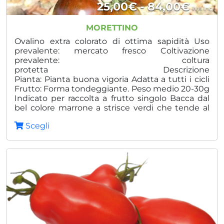
Fasci
25,00
€
-
84,00
€
IVA inc.
di
MORETTINO
prezz
Ovalino extra colorato di ottima sapidità Uso
prevalente: mercato fresco Coltivazione
da
prevalente: coltura
protetta Descrizione
25,00
Pianta: Pianta buona vigoria Adatta a tutti i cicli
a
Frutto: Forma tondeggiante. Peso medio 20-30g
Indicato per raccolta a frutto singolo Bacca dal
84,0
bel colore marrone a strisce verdi che tende al
rosso a maturazione Polpa rosso sangue
Scegli
Tolleranze: IR V, F, TMV Vantaggi: Duplice
attitudine Buona rusticità Eccellente grado Brix
Gusto unico per chi è alla ricerca di peculiarità