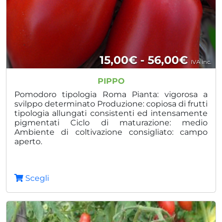
Fasci
15,00
€
-
56,00
€
IVA inc.
di
PIPPO
prezz
Pomodoro tipologia Roma Pianta: vigorosa a
svilppo determinato Produzione: copiosa di frutti
da
tipologia allungati consistenti ed intensamente
pigmentati Ciclo di maturazione: medio
15,00
Ambiente di coltivazione consigliato: campo
a
aperto.
56,00
Scegli