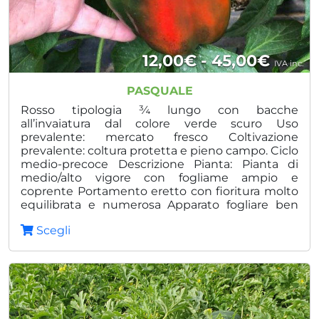
Fasci
12,00
€
-
45,00
€
IVA inc.
di
PASQUALE
prezz
Rosso tipologia ¾ lungo con bacche
all’invaiatura dal colore verde scuro Uso
da
prevalente: mercato fresco Coltivazione
prevalente: coltura protetta e pieno campo. Ciclo
12,00
medio-precoce Descrizione Pianta: Pianta di
a
medio/alto vigore con fogliame ampio e
coprente Portamento eretto con fioritura molto
45,00
equilibrata e numerosa Apparato fogliare ben
coprente Ottima rusticità Fruttificazione esterna
Scegli
Frutto: Forma rettangolare 15-18cm Colore rosso
acceso con polpa carnosa, spessa e buccia sottile
Peduncolo allungato, accrescimento esterno
della bacca Bacca croccante dal gusto dolce
Rosso mattone al viraggio ed rosso intenso
acceso a maturazione Tollerante TSWV, Tobamo
Po Vantaggi: Ottimo spessore della polpa Data