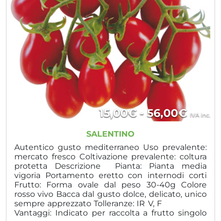
Fasci
15,00
€
-
56,00
€
IVA inc.
di
SALENTINO
prezz
Autentico gusto mediterraneo Uso prevalente:
mercato fresco Coltivazione prevalente: coltura
da
protetta Descrizione Pianta: Pianta media
vigoria Portamento eretto con internodi corti
15,00
Frutto: Forma ovale dal peso 30-40g Colore
a
rosso vivo Bacca dal gusto dolce, delicato, unico
sempre apprezzato Tolleranze: IR V, F
56,00
Vantaggi: Indicato per raccolta a frutto singolo