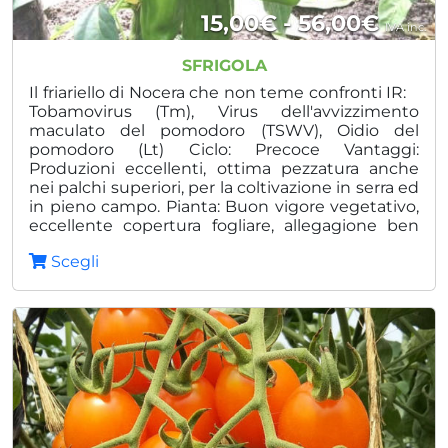
Fasci
15,00
€
-
56,00
€
IVA inc.
di
SFRIGOLA
prezz
Il friariello di Nocera che non teme confronti IR:
Tobamovirus (Tm), Virus dell'avvizzimento
da
maculato del pomodoro (TSWV), Oidio del
pomodoro (Lt) Ciclo: Precoce Vantaggi:
15,00
Produzioni eccellenti, ottima pezzatura anche
a
nei palchi superiori, per la coltivazione in serra ed
in pieno campo. Pianta: Buon vigore vegetativo,
56,00
eccellente copertura fogliare, allegagione ben
distribuita ed omogenea Frutto: Forma
Scegli
prismatica-rettangolare, peduncolo lungo (frutto
ben posizionato sulla pianta), polpa tenera dolce
con epidermide liscia e brillante