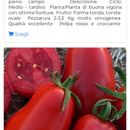
pieno campo Descrizione Ciclo:
12,00
Medio - tardivo Pianta:Pianta di buona vigoria
a
con ottima fioritura Frutto: Forma tonda, tonda-
ovale Pezzatura 2-2,5 Kg molto omogenea
44,0
Qualità eccellente Polpa rossa e croccante
Vantaggi: Produzione elevata e costante
Scegli
Omogeneità e qualità costante Ottima
versatilità della pianta Alto grado Brix