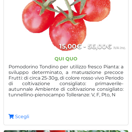
Fasci
15,00
€
-
56,00
€
IVA inc.
di
QUI QUO
prezz
Pomodorino Tondino per utilizzo fresco Pianta: a
sviluppo determinato, a maturazione precoce
da
Frutti: di circa 25-30g, di colore rosso vivo Periodo
di coltivazione consigliato: primaverile-
15,00
autunnale Ambiente di coltivazione consigliato:
a
tunnellino-pienocampo Tolleranze: V, F, Pto, N
56,00
Scegli