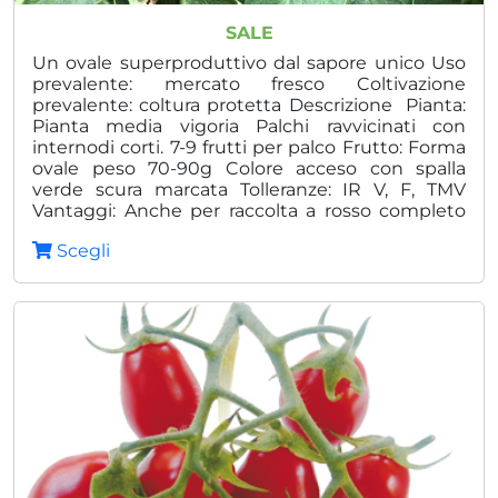
di
SALE
prezz
Un ovale superproduttivo dal sapore unico Uso
prevalente: mercato fresco Coltivazione
da
prevalente: coltura protetta Descrizione Pianta:
Pianta media vigoria Palchi ravvicinati con
15,00
internodi corti. 7-9 frutti per palco Frutto: Forma
a
ovale peso 70-90g Colore acceso con spalla
verde scura marcata Tolleranze: IR V, F, TMV
56,00
Vantaggi: Anche per raccolta a rosso completo
Rusticità Produzione costante Ideale per
Scegli
trapianti estivi Sapore inconfondibile Per raccolta
a grappolo o a frutto singolo